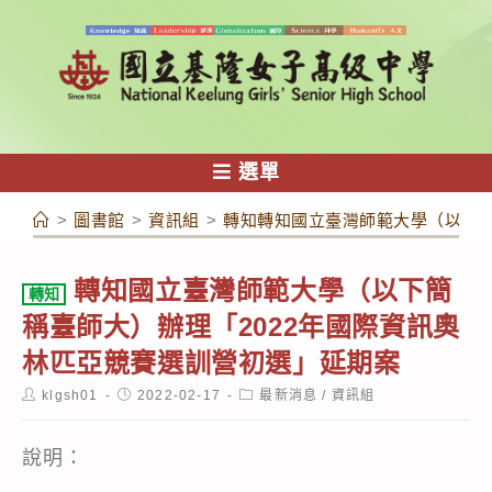
跳
轉
至
主
要
內
選單
容
>
圖書館
>
資訊組
>
轉知轉知國立臺灣師範大學（以下簡
轉知國立臺灣師範大學（以下簡
轉知
稱臺師大）辦理「2022年國際資訊奧
林匹亞競賽選訓營初選」延期案
Post
Post
Post
klgsh01
2022-02-17
最新消息
/
資訊組
author:
published:
category:
說明：