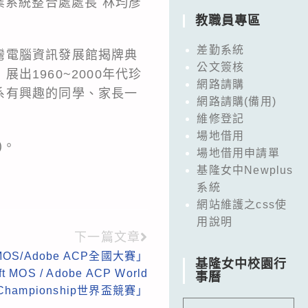
企業系統整合處處長 林均彥
教職員專區
差勤系統
灣電腦資訊發展館揭牌典
公文簽核
1960~2000年代珍
網路請購
系有興趣的同學、家長一
網路請購(備用)
維修登記
場地借用
)。
場地借用申請單
基隆女中Newplus
系統
網站維護之css使
用說明
下一篇文章
t MOS/Adobe ACP全國大賽」
基隆女中校園行
t MOS / Adobe ACP World
事曆
Championship世界盃競賽」