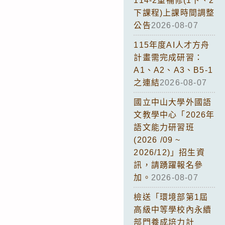
114-2重補修(1下、2
下課程)上課時間調整
公告
2026-08-07
115年度AI人才方舟
計畫需完成研習：
A1、A2、A3、B5-1
之連結
2026-08-07
國立中山大學外國語
文教學中心「2026年
語文能力研習班
(2026 /09 ~
2026/12)」招生資
訊，請踴躍報名參
加。
2026-08-07
檢送「環境部第1屆
高級中等學校內永續
部門養成培力計