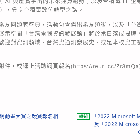
到 AI 與虛實宇宙的未來運算趨勢；以及台積電 IT 
友），分享台積電數位轉型之路。
系友回娘家盛典，活動包含傑出系友頒獎，以及「台
示空間「台灣電腦資訊發展館」將於當日落成揭牌，展出
歡迎對資訊領域、台灣資通訊發展史、或是本校資工
逕上活動網頁報名(https://reurl.cc/Zr3mQa
C國網動畫大賽之競賽報名相
「2022 Microsof
轉知
及「2022 Microsof