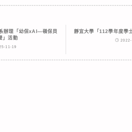
系辦理「幼保xAI—嶺保貝
靜宜大學「112學年度學
營」活動
2022-
25-11-19