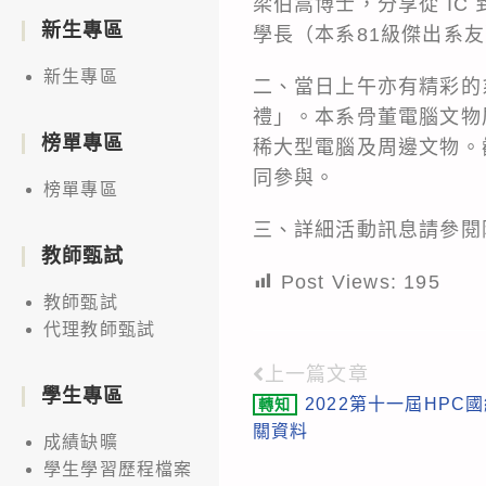
梁伯嵩博士，分享從 IC 
新生專區
學長（本系81級傑出系
新生專區
二、當日上午亦有精彩的
禮」。本系骨董電腦文物展
榜單專區
稀大型電腦及周邊文物。
同參與。
榜單專區
三、詳細活動訊息請參閱附件，或
教師甄試
Post Views:
195
教師甄試
代理教師甄試
上一篇文章
Read
學生專區
2022第十一屆HP
轉知
more
關資料
成績缺曠
articles
學生學習歷程檔案