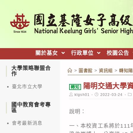
跳
轉
至
主
要
內
關於基女
行政單位
校園公告
容
大學策略聯盟合
>
圖書館
>
資訊組
>
轉知陽
作
陽明交通大學資訊
臺北市立大學
轉知
Post
Post
Po
klgsh01
2022-03-24
author:
published:
ca
國中教育會考專
區
說明：
會考最新消息
一、本校資工系將於111年4