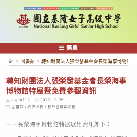
跳
轉
至
主
要
內
選單
容
>
圖書館
>
轉知財團法人張榮發基金會長榮海事博物館特
轉知財團法人張榮發基金會長榮海事
博物館特展暨免費參觀資訊
Post
Post
klgsh711
2022-10-05
author:
published:
Post
圖書館
/
校園公告
/
校外宣導與活動
category:
一、長榮海事博物館特展展出資訊如下：