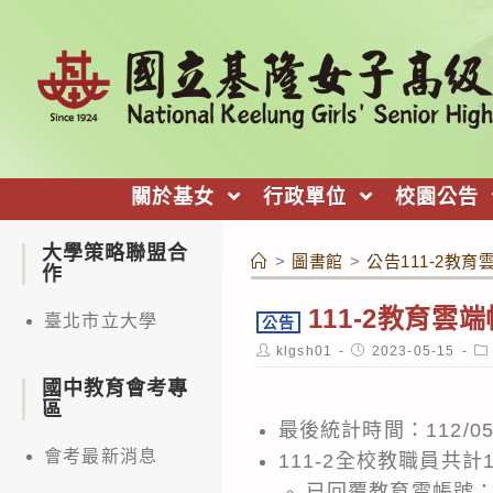
跳
轉
至
主
要
內
關於基女
行政單位
校園公告
容
大學策略聯盟合
>
圖書館
>
公告111-2教
作
111-2教育
臺北市立大學
公告
Post
Post
Po
klgsh01
2023-05-15
author:
published:
ca
國中教育會考專
區
最後統計時間：112/05/
會考最新消息
111-2全校教職員共計
已回覆教育雲帳號：