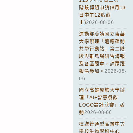
115學年度高二第一
階段轉組申請(8月13
日中午12點截
止)
2026-08-06
運動部委請國立東華
大學辦理「適應運動
共學行動站」第二階
段與離島場研習海報
及各區簡章，請踴躍
報名參加。
2026-08-
06
國立高雄餐旅大學辦
理「AI+智慧餐飲
LOGO設計競賽」活
動
2026-08-06
檢送普通型高級中等
學校生物學科中心