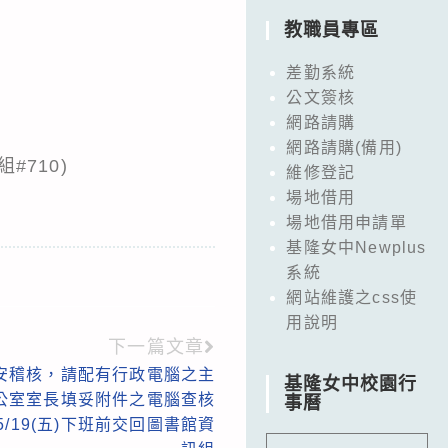
教職員專區
差勤系統
公文簽核
網路請購
網路請購(備用)
710)
維修登記
場地借用
場地借用申請單
基隆女中Newplus
系統
網站維護之css使
用說明
下一篇文章
資安稽核，請配有行政電腦之主
基隆女中校園行
公室室長填妥附件之電腦查核
事曆
5/19(五)下班前交回圖書館資