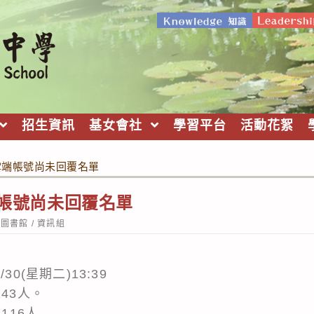
招生資訊
基女會社
學習平台
活動花絮
育雲端帳號尚未回覆名單
雲端帳號尚未回覆名單
st
圖書館
/
資訊組
tegory:
30(星期二)13:39
143人。
116人