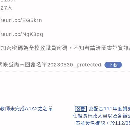
27人
//reurl.cc/EG5krn
//reurl.cc/NqK3pq
加密密碼為全校教職員密碼，不知者請洽圖書館資訊組#
號尚未回覆名單20230530_protected
下載
內教師未完成A1A2之名單
為配合111年度
公告
任組長行政人員以及各辦
表並簽名確認，於112/0