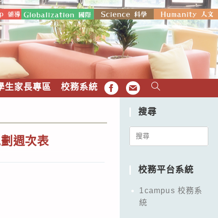
學生家長專區
校務系統
FB
EMAIL
搜尋
Search
規劃週次表
for:
校務平台系統
1campus 校務系
統