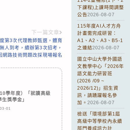
114-2重補修(1下、2
下課程)上課時間調整
公告
2026-08-07
115年度AI人才方舟
下一篇文章
計畫需完成研習：
年度第3次代理教師甄選，體育
A1、A2、A3、B5-1
無人到考，續辦第3次招考，
之連結
2026-08-07
因網路技術問題改採現場報名
國立中山大學外國語
文教學中心「2026年
語文能力研習班
(2026 /09 ~
2026/12)」招生資
110學年度）「就讀高級
訊，請踴躍報名參
學生獎學金」
加。
2026-08-07
03-01
檢送「環境部第1屆
高級中等學校內永續
部門養成培力計