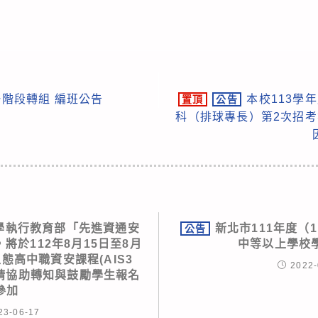
一階段轉組 編班公告
本校113學
置頂
公告
科（排球專長）第2次招考
學執行教育部「先進資通安
新北市111年度（
公告
將於112年8月15日至8月
中等以上學校
型態高中職資安課程(AIS3
2022-
」，敬請協助轉知與鼓勵學生報名
參加
23-06-17