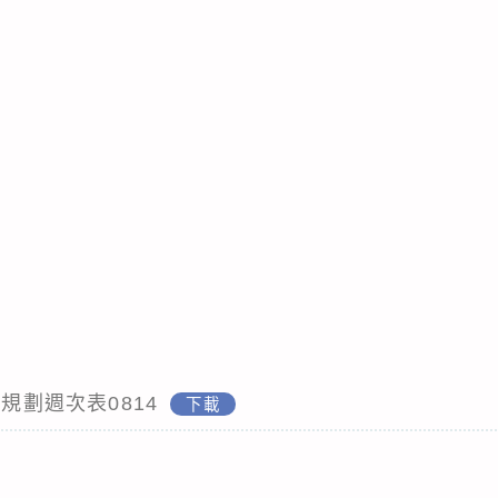
程規劃週次表0814
下載