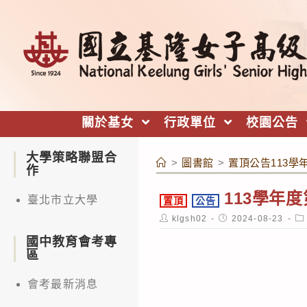
跳
轉
至
主
要
內
關於基女
行政單位
校園公告
容
大學策略聯盟合
>
圖書館
>
置頂公告113
作
113學年
臺北市立大學
置頂
公告
Post
Post
Po
klgsh02
2024-08-23
author:
published:
ca
國中教育會考專
區
會考最新消息