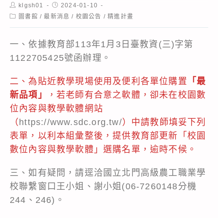
Post
Post
klgsh01
2024-01-10
author:
published:
Post
圖書館
/
最新消息
/
校園公告
/
精進計畫
category:
一、依據教育部113年1月3日臺教資(三)字第
1122705425號函辦理。
二、為貼近教學現場使用及便利各單位購置
「最
新品項」
，若老師有合意之軟體，卻未在校園數
位內容與教學軟體網站
（
https://www.sdc.org.tw/
）中請教師填妥下列
表單，以利本組彙整後，提供教育部更新「校園
數位內容與教學軟體」選購名單，逾時不候。
三、如有疑問，請逕洽國立北門高級農工職業學
校聯繫窗口王小姐、謝小姐(06-7260148分機
244、246)。