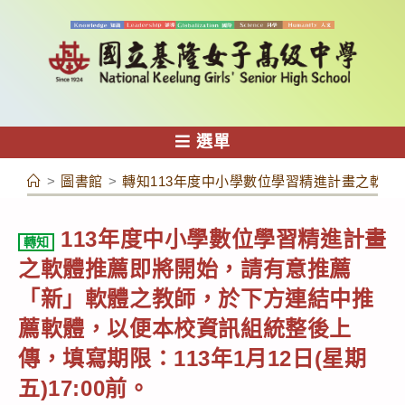
跳
轉
至
主
要
內
選單
容
>
圖書館
>
轉知113年度中小學數位學習精進計畫之軟體推
113年度中小學數位學習精進計畫
轉知
之軟體推薦即將開始，請有意推薦
「新」軟體之教師，於下方連結中推
薦軟體，以便本校資訊組統整後上
傳，填寫期限：113年1月12日(星期
五)17:00前。