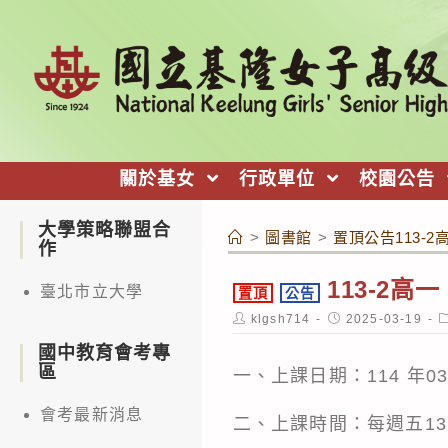
跳
轉
至
主
要
內
關於基女
行政單位
校園公告
容
大學策略聯盟合
>
圖書館
>
置頂公告113-
作
113-2
臺北市立大學
置頂
公告
Post
Post
P
klgsh714
2025-03-19
author:
published:
c
國中教育會考專
區
一、上課日期：114 年03
會考最新消息
二、上課時間：每週五13:0