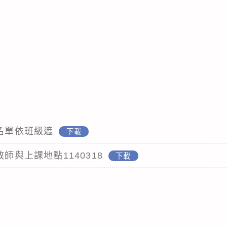
班名單依班級遮
下載
教師與上課地點1140318
下載