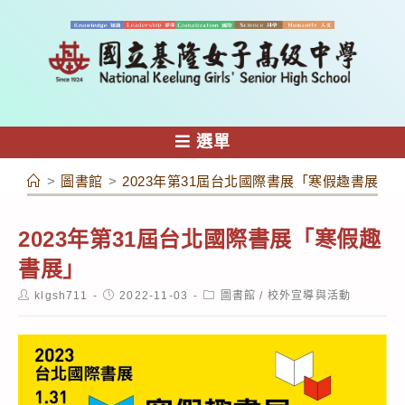
跳
轉
至
主
要
內
選單
容
>
圖書館
>
2023年第31屆台北國際書展「寒假趣書展」
2023年第31屆台北國際書展「寒假趣
書展」
Post
Post
Post
klgsh711
2022-11-03
圖書館
/
校外宣導與活動
author:
published:
category: