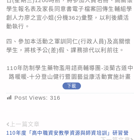
日(星期三)1200時前，將參加人員名冊、高關懷
學生報名表及家長同意書電子檔案回傳生輔組學
創人力廖之宜小姐(分機362)彙整，以利後續活
動執行。
四、參加本活動之軍訓同仁(行政人員)及高關懷
學生，將核予公(差)假、課務排代以利前往。
110年防制學生藥物濫用諮商輔導團-淡蘭古道中
路暖暖-十分登山健行暨園藝益康活動實施計畫
下載
Post Views:
316
上一篇文章
Read
110年度「高中職資安教學資源與師資培訓」研習營
more
下一篇文章