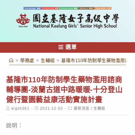
跳
轉
至
主
要
內
選單
容
>
學務處
>
生輔組
>
基隆市110年防制學生藥物濫用諮
基隆市110年防制學生藥物濫用諮商
輔導團-淡蘭古道中路暖暖-十分登山
健行暨園藝益康活動實施計畫
Post
Post
Post
klgsh361
2021-12-03
最新消息
/
生輔組
author:
published:
category:
說明：