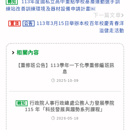
113年度國私立高中重點學校基層運動選手訓
轉知
more
練站改善訓練環境及器材設備申請計畫￼
articles
下一篇文章
113年3月15日舉辦本校百年校慶青春洋
置頂
公告
溢健走活動
相關內容
【重修班公告】113學年一下化學重修編班訊
息
2025-10-09
行政院人事行政總處公務人力發展學院
轉知
115 年「科技發展與趨勢系列課程」
2026-05-18