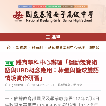
跳
轉
至
主
要
內
選單
容
>
學務處
>
體育組
>
轉知體育學科中心辦理「運動競賽術
體育學科中心辦理「運動競賽術
轉知
語與UBD概念應用：棒壘與籃球雙語
情境實作研習」
Post
Post
Post
klgsh320
2024-02-23
最新消息
/
體育組
author:
published:
category:
一、依據教育部國民及學前教育署112年7月4日
臺教國署高字第1120080365號核定「112學年