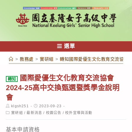
跳
轉
至
主
要
內
選單
容
>
教務處
>
實研組
>
轉知國際愛優生文化教育交流協會20
國際愛優生文化教育交流協會
轉知
2024-25高中交換甄選暨獎學金說明
會
Post
Post
klgsh251
2023-09-23
author:
published:
Post
實研組
/
最新消息
/
校園公告
/
校外宣導與活動
category:
基本申請資格