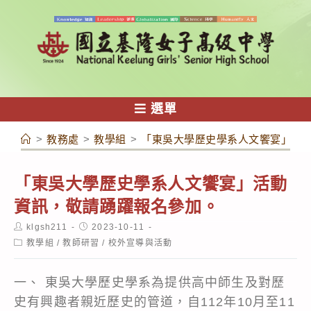
跳
轉
至
主
要
內
選單
容
>
教務處
>
教學組
>
「東吳大學歷史學系人文饗宴」活
「東吳大學歷史學系人文饗宴」活動
資訊，敬請踴躍報名參加。
Post
Post
klgsh211
2023-10-11
author:
published:
Post
教學組
/
教師研習
/
校外宣導與活動
category:
一、 東吳大學歷史學系為提供高中師生及對歷
史有興趣者親近歷史的管道，自112年10月至11