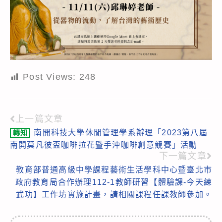
Post Views:
248
上一篇文章
Read
南開科技大學休閒管理學系辦理「2023第八屆
轉知
more
南開莫凡彼盃咖啡拉花暨手沖咖啡創意競賽」活動
articles
下一篇文章
教育部普通高級中學課程藝術生活學科中心暨臺北市
政府教育局合作辦理112-1教師研習【體驗課-今天練
武功】工作坊實施計畫，請相關課程任課教師參加。