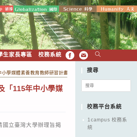
學生家長專區
校務系統
FB
EMAIL
搜尋
年中小學媒體素養教育教師研習計畫（暑假研習場）」。
Search
「115年中小學媒
for:
校務平台系統
1campus 校務系
請國立臺灣大學辦理旨揭
統