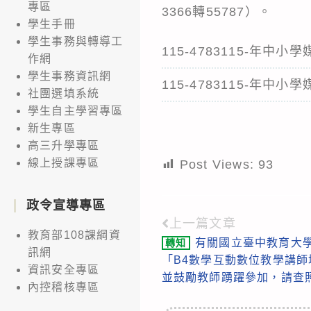
專區
3366轉55787）。
學生手冊
學生事務與轉導工
115-4783115-年
作網
學生事務資訊網
115-4783115-年
社團選填系統
學生自主學習專區
新生專區
高三升學專區
線上授課專區
Post Views:
93
政令宣導專區
上一篇文章
Read
教育部108課綱資
有關國立臺中教育大
轉知
more
訊網
「B4數學互動數位教學講
articles
資訊安全專區
並鼓勵教師踴躍參加，請查
內控稽核專區