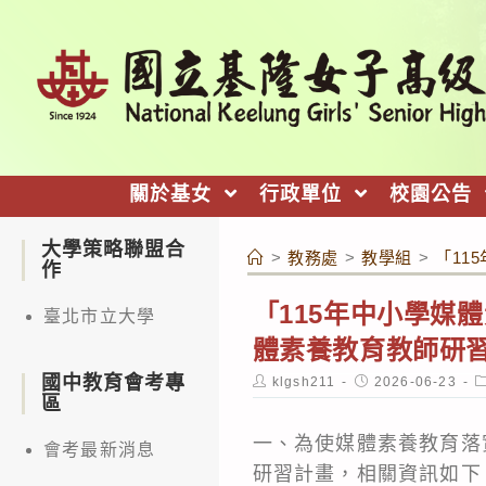
跳
轉
至
主
要
內
關於基女
行政單位
校園公告
容
大學策略聯盟合
>
教務處
>
教學組
>
「11
作
「115年中小學媒
臺北市立大學
體素養教育教師研
國中教育會考專
Post
Post
P
klgsh211
2026-06-23
author:
published:
c
區
一、為使媒體素養教育落
會考最新消息
研習計畫，相關資訊如下