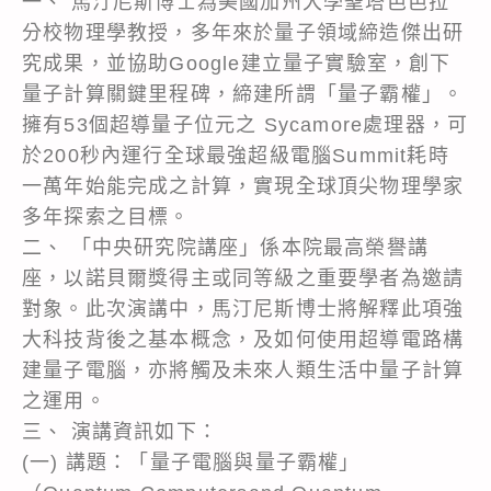
一、 馬汀尼斯博士為美國加州大學聖塔芭芭拉
分校物理學教授，多年來於量子領域締造傑出研
究成果，並協助Google建立量子實驗室，創下
量子計算關鍵里程碑，締建所謂「量子霸權」。
擁有53個超導量子位元之 Sycamore處理器，可
於200秒內運行全球最強超級電腦Summit耗時
一萬年始能完成之計算，實現全球頂尖物理學家
多年探索之目標。
二、 「中央研究院講座」係本院最高榮譽講
座，以諾貝爾獎得主或同等級之重要學者為邀請
對象。此次演講中，馬汀尼斯博士將解釋此項強
大科技背後之基本概念，及如何使用超導電路構
建量子電腦，亦將觸及未來人類生活中量子計算
之運用。
三、 演講資訊如下：
(一) 講題：「量子電腦與量子霸權」