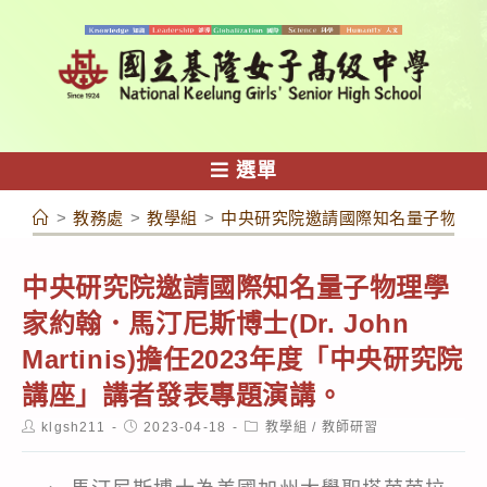
跳
轉
至
主
要
內
選單
容
>
教務處
>
教學組
>
中央研究院邀請國際知名量子物理學家約翰
中央研究院邀請國際知名量子物理學
家約翰．馬汀尼斯博士(Dr. John
Martinis)擔任2023年度「中央研究院
講座」講者發表專題演講。
Post
Post
Post
klgsh211
2023-04-18
教學組
/
教師研習
author:
published:
category: