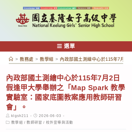
跳
轉
至
主
要
內
選單
容
>
教務處
>
教學組
>
內政部國土測繪中心於115年7月2日
內政部國土測繪中心於115年7月2日
假逢甲大學舉辦之「Map Spark 教學
實驗室：國家底圖教案應用教師研習
會」。
Post
Post
klgsh211
2026-06-03
author:
published:
Post
教學組
/
教師研習
/
校外宣導與活動
category: