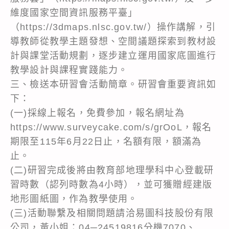
維度國家空間資訊服務平臺」
（https://3dmaps.nlsc.gov.tw/）操作講解，引
導教師從教學主題發想、空間議題探索到教材設
計與課堂活動規劃，逐步建立運用國家底圖進行
教學設計與課程實踐能力。
三、檢送本研習會活動簡章。研習會重要資訊如
下：
(一)採線上報名，免費參加，報名網址為
https://www.surveycake.com/s/grOoL，報名
期限至115年6月22日止，名額有限，額滿為
止。
(二)研習完成後將由教育部地理學科中心登載研
習時數（認列時數為4小時），並可獲贈經建版
地形圖紙圖，作為教學使用。
(三)活動聯繫及相關問題請洽易圖科技股份有限
公司，黃小姐：04─24519816分機7070、