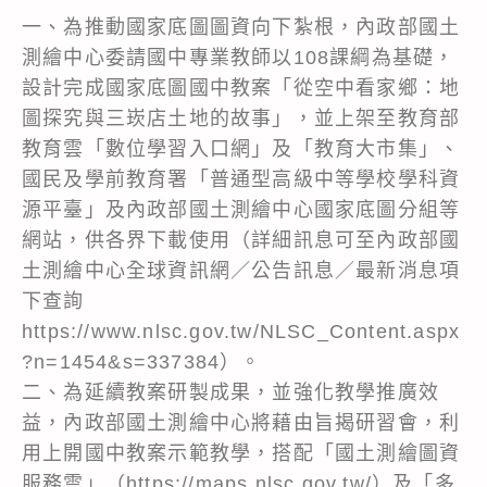
一、為推動國家底圖圖資向下紮根，內政部國土
測繪中心委請國中專業教師以108課綱為基礎，
設計完成國家底圖國中教案「從空中看家鄉：地
圖探究與三崁店土地的故事」，並上架至教育部
教育雲「數位學習入口網」及「教育大市集」、
國民及學前教育署「普通型高級中等學校學科資
源平臺」及內政部國土測繪中心國家底圖分組等
網站，供各界下載使用（詳細訊息可至內政部國
土測繪中心全球資訊網／公告訊息／最新消息項
下查詢
https://www.nlsc.gov.tw/NLSC_Content.aspx
?n=1454&s=337384）。
二、為延續教案研製成果，並強化教學推廣效
益，內政部國土測繪中心將藉由旨揭研習會，利
用上開國中教案示範教學，搭配「國土測繪圖資
服務雲」（https://maps.nlsc.gov.tw/）及「多