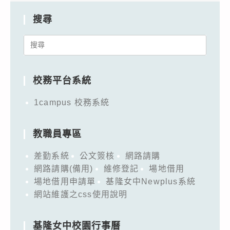
搜尋
Search
for:
校務平台系統
1campus 校務系統
教職員專區
差勤系統
公文簽核
網路請購
網路請購(備用)
維修登記
場地借用
場地借用申請單
基隆女中Newplus系統
網站維護之css使用說明
基隆女中校園行事曆