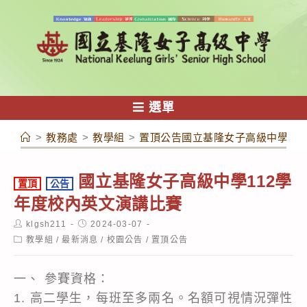
跳
轉
至
主
要
內
選單
容
>
教務處
>
教學組
>
置頂公告國立基隆女子高級中學11
國立基隆女子高級中學112學
置頂
公告
年度校內英文演講比賽
Post
Post
klgsh211
2024-03-07
author:
published:
Post
教學組
/
最新消息
/
校園公告
/
置頂公告
category:
一、 參賽資格：
1. 高二學生，每班至多兩名。名額可視情況彈性