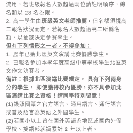
流用，若班級報名人數超過兩位請註明順序，總
名額以 28 名為限。
2. 高一學生由
班級英文老師推薦
，但名額須視高
二報名狀況而定。若報名人數超過高二所餘名
額，以抽籤決定參賽學生。
但有下列情形之一者，不得參加：
1. 歷年已獲北區英文演講比賽優勝學生。
2. 已報名參加本學年度高級中等學校學生北區英
文作文決賽者。
備註：根據北區演講比賽規定， 具有下列兩身
分的學生， 即使獲得校內優勝，亦不具參加北
區演講比賽之資格！請同學特別留意！
(1)
護照國籍之官方語言、通用語言、通行語言
或普及語言為英語之外國學生。
(2)
若國小以上曾在國外英語系地區或國內外僑
學校、雙語部就讀累計
2
年以上者。