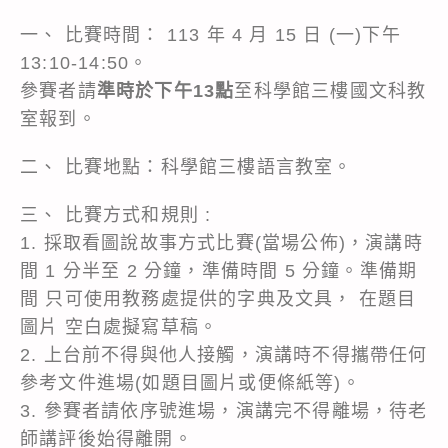
一、 比賽時間： 113 年 4 月 15 日 (一)下午
13:10-14:50。
參賽者請
準時於下午13點
至科學館三樓國文科教
室報到。
二、 比賽地點：科學館三樓語言教室。
三、 比賽方式和規則 :
1. 採取看圖說故事方式比賽(當場公佈)，演講時
間 1 分半至 2 分鐘，準備時間 5 分鐘。準備期
間 只可使用教務處提供的字典及文具， 在題目
圖片 空白處擬寫草稿。
2. 上台前不得與他人接觸，演講時不得攜帶任何
參考文件進場(如題目圖片或便條紙等)。
3. 參賽者請依序號進場，演講完不得離場，待老
師講評後始得離開。