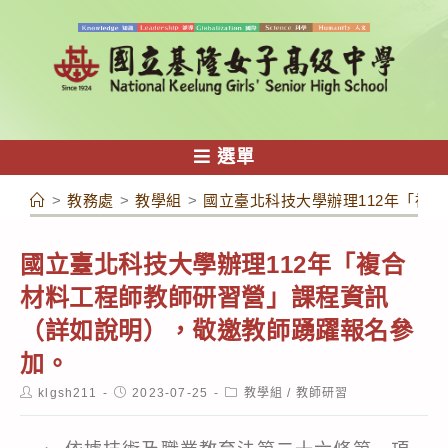
跳
轉
至
主
要
內
選單
容
>
教務處
>
教學組
>
國立臺北科技大學辦理112年「複
國立臺北科技大學辦理112年「複合
材料工程師教師研習營」課程資訊
（詳如說明），敬邀教師踴躍報名參
加。
Post
Post
Post
klgsh211
2023-07-25
教學組
/
教師研習
author:
published:
category: