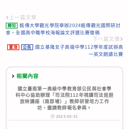
上一篇文章
Read
銘傳大學觀光學院舉辦2024銘傳觀光國際研討
轉知
more
會，全國高中職學校海報論文評選比賽徵稿
articles
下一篇文章
國立基隆女子高級中學112學年度試辦高
置頂
公告
一英文朗讀比賽
相關內容
國立臺南第一高級中學教育部公民與社會學
科中心協助辦理「司法院112年視讀司法巡迴
放映講座（南部場）」教師研習培力工作
坊，邀請教師報名參與。
2023-05-31