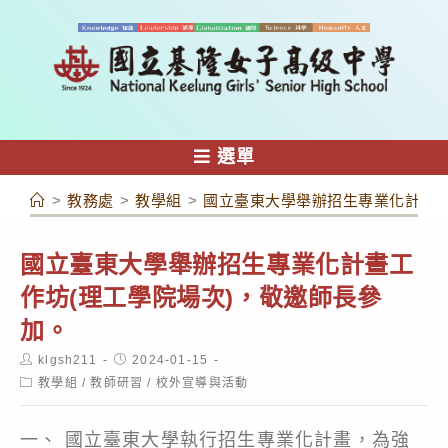
跳
轉
至
主
要
內
選單
容
>
教務處
>
教學組
>
國立臺東大學舉辦招生專業化計晝工
國立臺東大學舉辦招生專業化計晝工
作坊(理工學院場次)，敬邀師長參
加。
Post
Post
klgsh211
2024-01-15
author:
published:
Post
教學組
/
教師研習
/
校外宣導與活動
category:
一、 國立臺東大學執行招生專業化計畫，為強