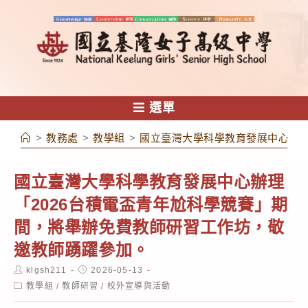
跳
轉
至
主
要
內
選單
容
>
教務處
>
教學組
>
國立臺灣大學科學教育發展中心辦理
國立臺灣大學科學教育發展中心辦理
「2026台積電盃青年尬科學競賽」期
間，將舉辦免費教師研習工作坊，敬
邀教師踴躍參加。
Post
Post
klgsh211
2026-05-13
author:
published:
Post
教學組
/
教師研習
/
校外宣導與活動
category: