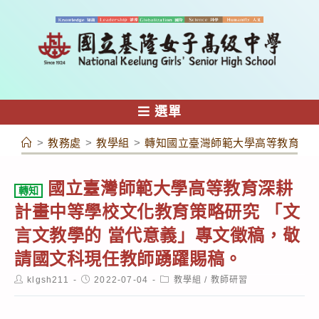
跳
轉
至
主
要
內
選單
容
>
教務處
>
教學組
>
轉知國立臺灣師範大學高等教育深耕
國立臺灣師範大學高等教育深耕
轉知
計畫中等學校文化教育策略研究 「文
言文教學的 當代意義」專文徵稿，敬
請國文科現任教師踴躍賜稿。
Post
Post
Post
klgsh211
2022-07-04
教學組
/
教師研習
author:
published:
category: