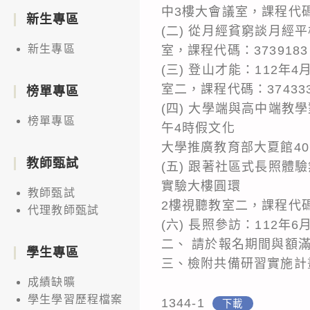
中3樓大會議室，課程代碼：
新生專區
(二) 從月經貧窮談月經
新生專區
室，課程代碼：373918
(三) 登山才能：112
室二，課程代碼：37433
榜單專區
(四) 大學端與高中端教
榜單專區
午4時假文化
大學推廣教育部大夏館401
教師甄試
(五) 跟著社區式長照體
實驗大樓圓環
教師甄試
2樓視聽教室二，課程代碼：
代理教師甄試
(六) 長照參訪：112年
二、 請於報名期間與額
學生專區
三、檢附共備研習實施計
成績缺曠
學生學習歷程檔案
1344-1
下載