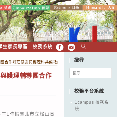
學生家長專區
校務系統
FB
EMAIL
搜尋
導團合作辦理健康與護理科共備教師研習，敬請健康與護理教師出
Search
康與護理輔導團合作
for:
。
校務平台系統
1campus 校務系
統
至下午1時假臺北市立松山高