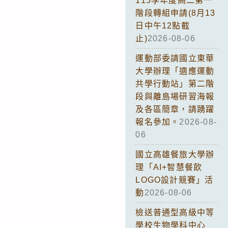
115學年度高二第一
階段轉組申請(8月13
日中午12點截
止)
2026-08-06
運動部委請國立東華
大學辦理「適應運動
共學行動站」第二階
段與離島場研習海報
及各區簡章，請踴躍
報名參加。
2026-08-
06
國立高雄餐旅大學辦
理「AI+智慧餐飲
LOGO設計競賽」活
動
2026-08-06
檢送普通型高級中等
學校生物學科中心