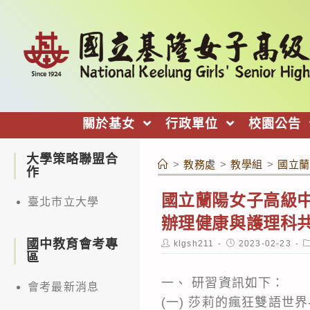
跳
轉
至
主
要
內
關於基女
行政單位
校園公告
容
大學策略聯盟合
>
教務處
>
教學組
>
國立蘭
作
國立蘭陽女子高級
臺北市立大學
辦理健康與護理科
國中教育會考專
Post
Post
P
klgsh211
2023-02-23
author:
published:
c
區
一、 研習資訊如下：
會考最新消息
(一) 莎莉的瘋狂雙語世界