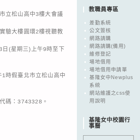
教職員專區
臺北市立松山高中3樓大會議
差勤系統
公文簽核
高中實驗大樓圓環2樓視聽教
網路請購
網路請購(備用)
3日(星期三)上午9時至下
維修登記
場地借用
場地借用申請單
下午1時假臺北市立松山高中
基隆女中Newplus
系統
網站維護之css使
用說明
程代碼：3743328。
基隆女中校園行
事曆