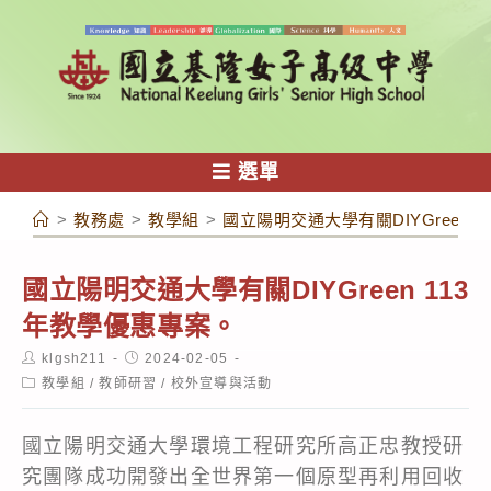
跳
轉
至
主
要
內
選單
容
>
教務處
>
教學組
>
國立陽明交通大學有關DIYGreen 
國立陽明交通大學有關DIYGreen 113
年教學優惠專案。
Post
Post
klgsh211
2024-02-05
author:
published:
Post
教學組
/
教師研習
/
校外宣導與活動
category:
國立陽明交通大學環境工程研究所高正忠教授研
究團隊成功開發出全世界第一個原型再利用回收