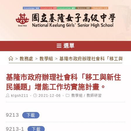
跳
轉
至
主
要
內
選單
容
>
教務處
>
教學組
>
基隆市政府辦理社會科「移工與新
基隆市政府辦理社會科「移工與新住
民議題」增能工作坊實施計畫。
Post
Post
Post
klgsh211
2021-12-06
教學組
/
教師研習
author:
published:
category:
9213
下載
9213-1
下載