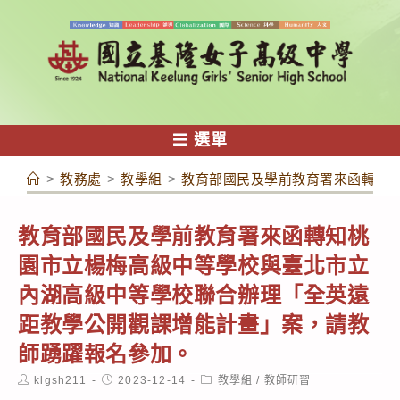
跳
轉
至
主
要
內
選單
容
>
教務處
>
教學組
>
教育部國民及學前教育署來函轉知
教育部國民及學前教育署來函轉知桃
園市立楊梅高級中等學校與臺北市立
內湖高級中等學校聯合辦理「全英遠
距教學公開觀課增能計畫」案，請教
師踴躍報名參加。
Post
Post
Post
klgsh211
2023-12-14
教學組
/
教師研習
author:
published:
category: