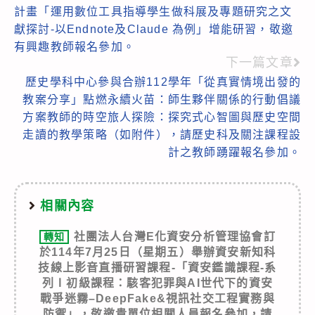
more
計畫「運用數位工具指導學生做科展及專題研究之文
articles
獻探討-以Endnote及Claude 為例」增能研習，敬邀
有興趣教師報名參加。
下一篇文章
歷史學科中心參與合辦112學年「從真實情境出發的
教案分享」點燃永續火苗：師生夥伴關係的行動倡議
方案教師的時空旅人探險：探究式心智圖與歷史空間
走讀的教學策略（如附件），請歷史科及關注課程設
計之教師踴躍報名參加。
相關內容
社團法人台灣E化資安分析管理協會訂
轉知
於114年7月25日（星期五）舉辦資安新知科
技線上影音直播研習課程-「資安鑑識課程-系
列Ⅰ初級課程：駭客犯罪與AI世代下的資安
戰爭迷霧–DeepFake&視訊社交工程實務與
防禦」，敬邀貴單位相關人員報名參加，請