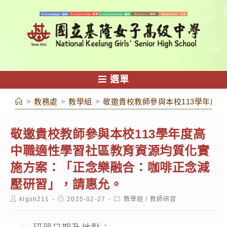
跳
轉
至
主
要
內
選單
容
>
教務處
>
教學組
>
敬邀貴校教師參與本校113學年度
敬邀貴校教師參與本校113學年度高
中職適性學習社區教育資源均質化實
施方案：「正念樂融合：咖啡正念減
壓研習」，請惠允。
Post
Post
Post
klgsh211
2025-02-27
教學組
/
教師研習
author:
published:
category: