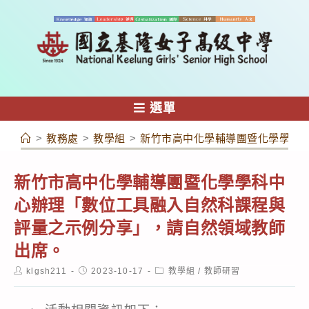
跳
轉
至
主
要
內
選單
容
>
教務處
>
教學組
>
新竹市高中化學輔導團暨化學學科
新竹市高中化學輔導團暨化學學科中
心辦理「數位工具融入自然科課程與
評量之示例分享」，請自然領域教師
出席。
Post
Post
Post
klgsh211
2023-10-17
教學組
/
教師研習
author:
published:
category: