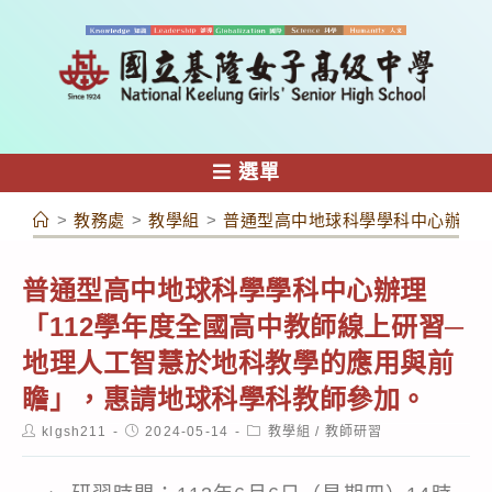
跳
轉
至
主
要
內
選單
容
>
教務處
>
教學組
>
普通型高中地球科學學科中心辦理「
普通型高中地球科學學科中心辦理
「112學年度全國高中教師線上研習─
地理人工智慧於地科教學的應用與前
瞻」，惠請地球科學科教師參加。
Post
Post
Post
klgsh211
2024-05-14
教學組
/
教師研習
author:
published:
category: