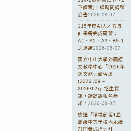
114-2重補修(1下、2
下課程)上課時間調整
公告
2026-08-07
115年度AI人才方舟
計畫需完成研習：
A1、A2、A3、B5-1
之連結
2026-08-07
國立中山大學外國語
文教學中心「2026年
語文能力研習班
(2026 /09 ~
2026/12)」招生資
訊，請踴躍報名參
加。
2026-08-07
檢送「環境部第1屆
高級中等學校內永續
部門養成培力計