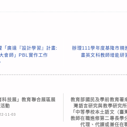
理「廣達『設計學習』計畫:
辦理111學年度基隆市
大會師」PBL實作工作
畫英文科教師增能研
。
教育科技展」教育聯合展區展
教育部國民及學前教育署
示活動
灣語言研究與教學研究所
「中等學校本土語文（臺
22-11-03
教師在職進修第二專長學
代理、代課或兼任在