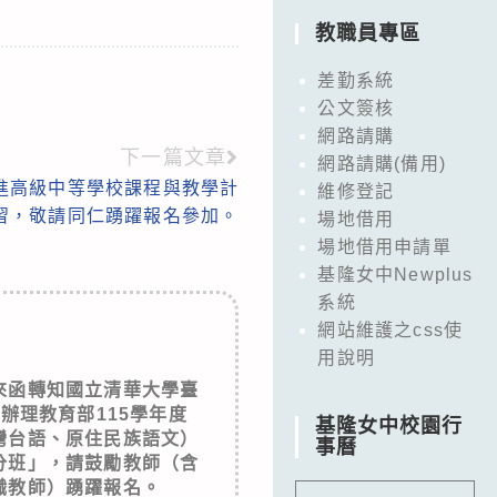
教職員專區
差勤系統
公文簽核
網路請購
下一篇文章
網路請購(備用)
精進高級中等學校課程與教學計
維修登記
習，敬請同仁踴躍報名參加。
場地借用
場地借用申請單
基隆女中Newplus
系統
網站維護之css使
用說明
來函轉知國立清華大學臺
辦理教育部115學年度
基隆女中校園行
灣台語、原住民族語文）
事曆
分班」，請鼓勵教師（含
職教師）踴躍報名。