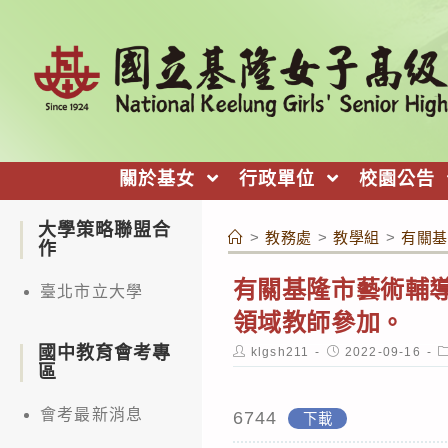
跳
轉
至
主
要
內
關於基女
行政單位
校園公告
容
大學策略聯盟合
>
教務處
>
教學組
>
有關基
作
有關基隆市藝術輔
臺北市立大學
領域教師參加。
國中教育會考專
Post
Post
P
klgsh211
2022-09-16
author:
published:
c
區
會考最新消息
6744
下載