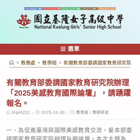
跳
轉
至
主
要
內
選單
容
>
教務處
>
教學組
>
有關教育部委請國家教育研究院辦理
有關教育部委請國家教育研究院辦理
「2025美感教育國際論壇」，請踴躍
報名。
Post
Post
Post
klgsh211
2025-10-30
教學組
/
教師研習
author:
published:
category:
一、為促進臺灣與國際美感教育交流，爰本部委
請國家教育研究院辦理旨揭論壇。本次主題為