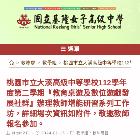
跳
轉
至
主
要
內
選單
容
>
教務處
>
教學組
>
桃園市立大溪高級中等學校112學
桃園市立大溪高級中等學校112學年
度第二學期『教育桌遊及數位遊戲發
展社群』辦理教師增能研習系列工作
坊，詳細場次資訊如附件，敬邀教師
報名參加。
Post
Post
Post
klgsh211
2024-01-15
教學組
/
教師研習
author:
published:
category: