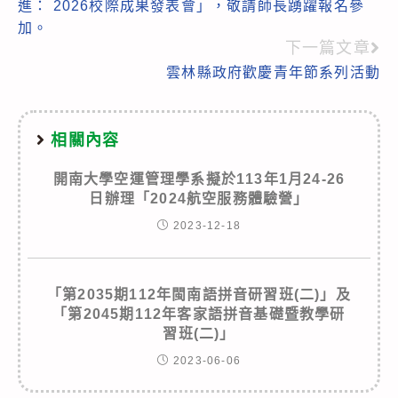
進： 2026校際成果發表會」，敬請師長踴躍報名參
articles
加。
下一篇文章
雲林縣政府歡慶青年節系列活動
相關內容
開南大學空運管理學系擬於113年1月24-26
日辦理「2024航空服務體驗營」
2023-12-18
「第2035期112年閩南語拼音研習班(二)」及
「第2045期112年客家語拼音基礎暨教學研
習班(二)」
2023-06-06