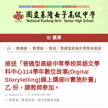
跳
轉
至
主
要
內
選單
容
>
教務處
>
教學組
>
檢送「普通型高級中等學校英語文學科中心1
檢送「普通型高級中等學校英語文學
科中心114學年數位故事(Digital
Storytelling)線上講座III實施計畫」
乙 份，請教師參加。
Post
Post
klgsh211
2026-03-09
author:
published:
Post
教學組
/
教師研習
/
校外宣導與活動
category: