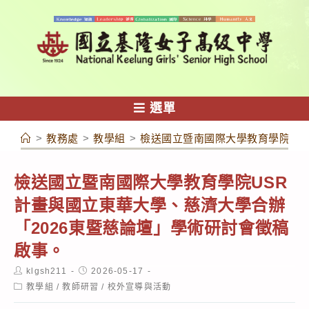
跳
轉
至
主
要
內
選單
容
>
教務處
>
教學組
>
檢送國立暨南國際大學教育學院US
檢送國立暨南國際大學教育學院USR
計畫與國立東華大學、慈濟大學合辦
「2026東暨慈論壇」學術研討會徵稿
啟事。
Post
Post
klgsh211
2026-05-17
author:
published:
Post
教學組
/
教師研習
/
校外宣導與活動
category: