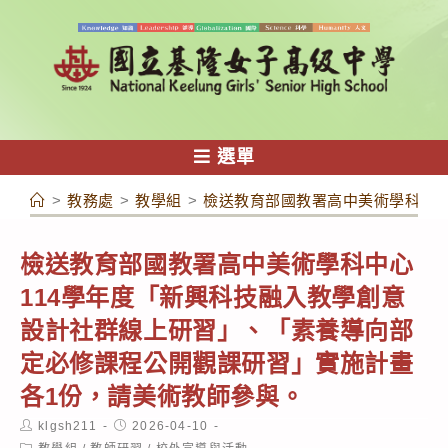
跳
轉
至
主
要
內
選單
容
>
教務處
>
教學組
>
檢送教育部國教署高中美術學科中心
檢送教育部國教署高中美術學科中心
114學年度「新興科技融入教學創意
設計社群線上研習」、「素養導向部
定必修課程公開觀課研習」實施計畫
各1份，請美術教師參與。
Post
Post
klgsh211
2026-04-10
author:
published:
Post