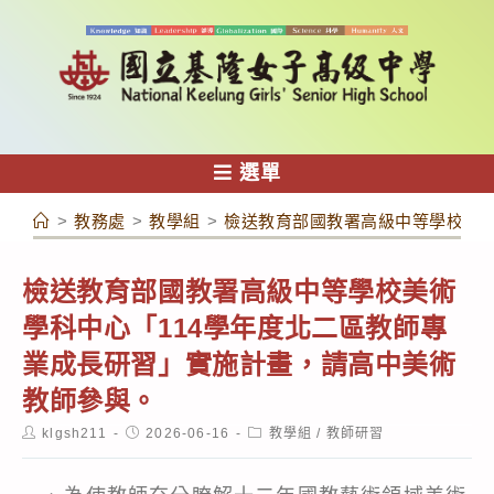
跳
轉
至
主
要
內
選單
容
>
教務處
>
教學組
>
檢送教育部國教署高級中等學校美術
檢送教育部國教署高級中等學校美術
學科中心「114學年度北二區教師專
業成長研習」實施計畫，請高中美術
教師參與。
Post
Post
Post
klgsh211
2026-06-16
教學組
/
教師研習
author:
published:
category: