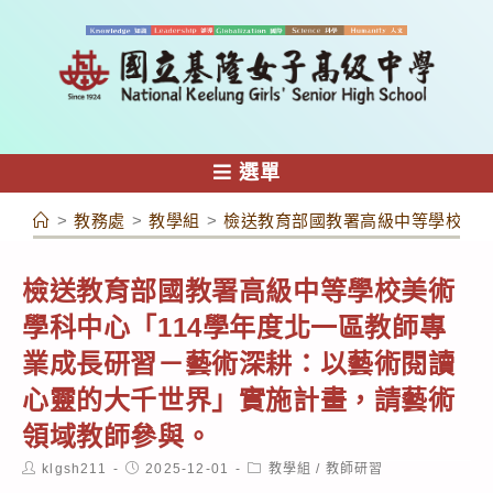
跳
轉
至
主
要
內
選單
容
>
教務處
>
教學組
>
檢送教育部國教署高級中等學校美術
檢送教育部國教署高級中等學校美術
學科中心「114學年度北一區教師專
業成長研習－藝術深耕：以藝術閱讀
心靈的大千世界」實施計畫，請藝術
領域教師參與。
Post
Post
Post
klgsh211
2025-12-01
教學組
/
教師研習
author:
published:
category: