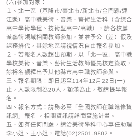
(六)參加對象：
１、北一區（基隆市/臺北市/新北市/金門縣/連
江縣）高中職美術、音樂、藝術生活科（含綜合
高中學術學程、技術型高中/高職），請各校薦
派藝術領域相關教師參加，並准予公（差）假及
課務排代，其餘地區請視情況自由報名參加。
２、若報名人數超出預期，以「北一區」高中職
學校美術、音樂、藝術生活教師優先核定錄取，
餘裕名額釋出予其他縣市高中職教師參與。
三、報名期限：即日起至114年12月22日(一)
止，人數限制為20人，額滿為止，敬請提早報
名。
四、報名方式：請務必至「全國教師在職進修資
訊網」報名 ，相關資訊請詳閱實施計畫。
五、如有任何問題，請洽美術學科中心專任助理
李小姐、王小姐，電話(02)2501-9802。