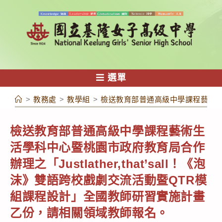
跳
轉
至
主
要
內
選單
容
>
教務處
>
教學組
>
檢送教育部普通高級中學課程藝術生活
檢送教育部普通高級中學課程藝術生
活學科中心暨桃園市政府教育局合作
辦理之「Justlather,that’sall！《泡
沫》雙語跨校戲劇交流活動暨QTR模
組課程設計」全國教師研習實施計畫
乙份，請相關領域教師報名。