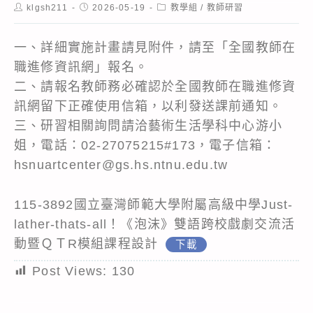
Post
Post
Post
klgsh211
2026-05-19
教學組
/
教師研習
author:
published:
category:
一、詳細實施計畫請見附件，請至「全國教師在
職進修資訊網」報名。
二、請報名教師務必確認於全國教師在職進修資
訊網留下正確使用信箱，以利發送課前通知。
三、研習相關詢問請洽藝術生活學科中心游小
姐，電話：02-27075215#173，電子信箱：
hsnuartcenter@gs.hs.ntnu.edu.tw
115-3892國立臺灣師範大學附屬高級中學Just-
lather-thats-all！《泡沫》雙語跨校戲劇交流活
動暨ＱＴR模組課程設計
下載
Post Views:
130