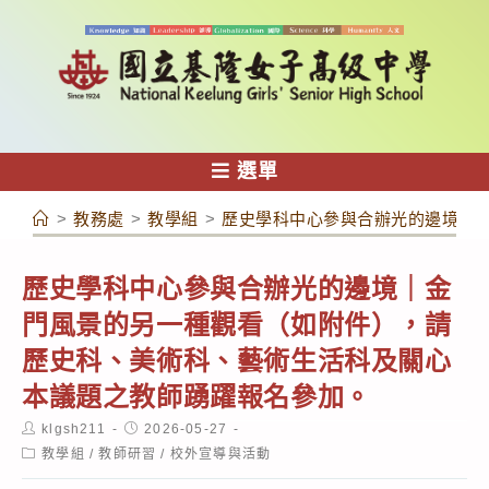
跳
轉
至
主
要
內
選單
容
>
教務處
>
教學組
>
歷史學科中心參與合辦光的邊境｜
歷史學科中心參與合辦光的邊境｜金
門風景的另一種觀看（如附件），請
歷史科、美術科、藝術生活科及關心
本議題之教師踴躍報名參加。
Post
Post
klgsh211
2026-05-27
author:
published:
Post
教學組
/
教師研習
/
校外宣導與活動
category: