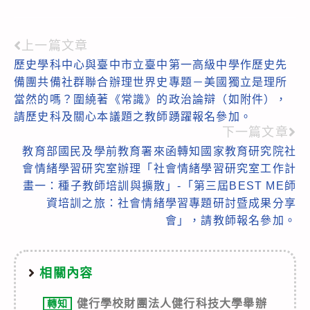
上一篇文章
Read
歷史學科中心與臺中市立臺中第一高級中學作歷史先
more
備團共備社群聯合辦理世界史專題－美國獨立是理所
articles
當然的嗎？圍繞著《常識》的政治論辯（如附件），
請歷史科及關心本議題之教師踴躍報名參加。
下一篇文章
教育部國民及學前教育署來函轉知國家教育研究院社
會情緒學習研究室辦理「社會情緒學習研究室工作計
畫一：種子教師培訓與擴散」-「第三屆BEST ME師
資培訓之旅：社會情緒學習專題研討暨成果分享
會」，請教師報名參加。
相關內容
健行學校財團法人健行科技大學舉辦
轉知