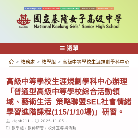
跳
轉
至
主
要
內
選單
容
>
教務處
>
教學組
>
高級中等學校生涯規劃學科中心辦理「
高級中等學校生涯規劃學科中心辦理
「普通型高級中等學校綜合活動領
域、藝術生活_策略聯盟SEL社會情緒
學習進階課程(115/1/10場)」研習。
Post
Post
klgsh211
2025-11-05
author:
published:
Post
教學組
/
教師研習
/
校外宣導與活動
category: