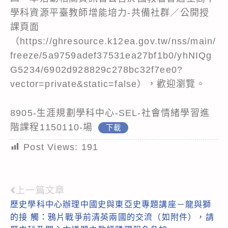
學科資源平臺教師增能培力-共備社群／公開授
課頁面
（https://ghresource.k12ea.gov.tw/nss/main/
freeze/5a9759adef37531ea27bf1b0/yhNIQg
G5234/6902d928829c278bc32f7ee0?
vector=private&static=false），歡迎瀏覽。
8905-生涯規劃學科中心-SEL-社會情緒學習進
階課程1150110-場
下載
Post Views:
191
上一篇文章
Read
歷史學科中心辦理中國史與東亞史專題講座－龍與獅
more
的接 觸：鴉片戰爭前清英兩國的交流（如附件），請
articles