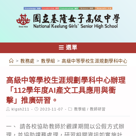
跳
轉
至
主
要
內
選單
容
>
教務處
>
教學組
>
高級中等學校生涯規劃學科中心辦理
高級中等學校生涯規劃學科中心辦理
「112學年度AI產文工具應用與衝
擊」推廣研習。
Post
Post
Post
klgsh211
2023-11-07
教學組
/
教師研習
author:
published:
category:
一、 請各校協助教師於觀課期間以公假方式辦
理，並協助課務處理，研習相關資訊如實施計