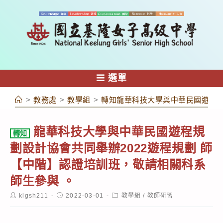
跳
轉
至
主
要
內
選單
容
>
教務處
>
教學組
>
轉知龍華科技大學與中華民國遊程規
龍華科技大學與中華民國遊程規
轉知
劃設計協會共同舉辦2022遊程規劃 師
【中階】認證培訓班，敬請相關科系
師生參與 。
Post
Post
Post
klgsh211
2022-03-01
教學組
/
教師研習
author:
published:
category: