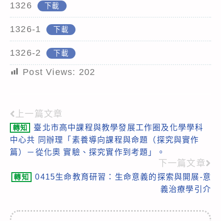
1326
下載
1326-1
下載
1326-2
下載
Post Views:
202
上一篇文章
Read
臺北市高中課程與教學發展工作圈及化學學科
轉知
more
中心共 同辦理「素養導向課程與命題（探究與實作
articles
篇）－從化奧 實驗、探究實作到考題」。
下一篇文章
0415生命教育研習：生命意義的探索與開展-意
轉知
義治療學引介