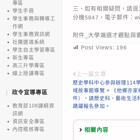
專區
三、如有相關疑問，請逕洽
學生手冊
分機5847，電子郵件：winni
學生事務與轉導工
作網
學生事務資訊網
附件_大學端選才觀點與
社團選填系統
Post Views:
196
學生自主學習專區
新生專區
高三升學專區
線上授課專區
上一篇文章
Read
歷史學科中心參與辦理114
more
域故事館導覽 × 《他鄉亦
政令宣導專區
articles
件），請歷史科、藝術生活
教育部108課綱資
踴躍報名參加。
訊網
資訊安全專區
內控稽核專區
相關內容