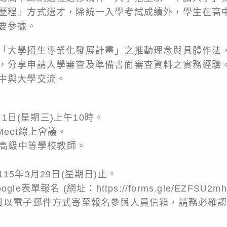
歷程」方式選才，除統一入學考試成績外，學生在高
要參據。
「大學招生專業化發展計畫」之推動理念與具體作法
，分享申請入學審查及準備書面審查資料之實務經驗
中與大學交流。
月1日(星期三)上午10時。
 Meet線上會議。
國高級中等學校教師。
5年3月29日(星期日)止。
gle表單報名 (網址：
https://forms.gle/EZFSU2m
日以電子郵件方式寄至報名參與人員信箱，請務必確