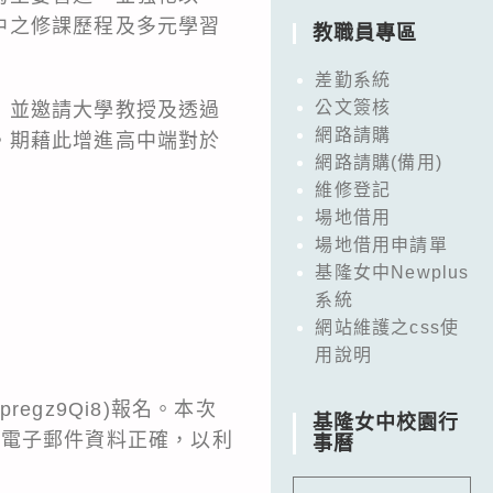
中之修課歷程及多元學習
教職員專區
差勤系統
公文簽核
，並邀請大學教授及透過
網路請購
。期藉此增進高中端對於
網路請購(備用)
維修登記
場地借用
場地借用申請單
基隆女中Newplus
系統
網站維護之css使
用說明
hpregz9Qi8
)報名。本次
基隆女中校園行
認電子郵件資料正確，以利
事曆