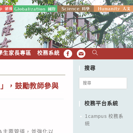
學生家長專區
校務系統
FB
EMAIL
搜尋
Search
座」，鼓勵教師參與
for:
校務平台系統
1campus 校務系
統
為主要管道，並強化以