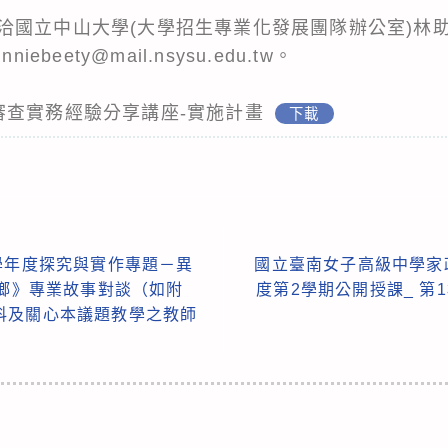
國立中山大學(大學招生專業化發展團隊辦公室)林助理，
ebeety@mail.nsysu.edu.tw。
審查實務經驗分享講座-實施計畫
下載
學年度探究與實作專題－異
國立臺南女子高級中學家
家鄉》專業故事對談（如附
度第2學期公開授課_ 第
科及關心本議題教學之教師