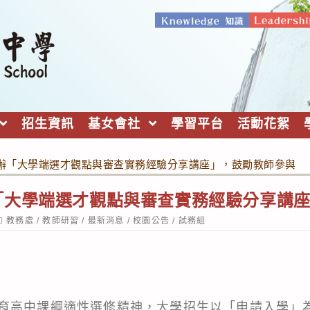
招生資訊
基女會社
學習平台
活動花絮
辦「大學端選才觀點與審查實務經驗分享講座」，鼓勵教師參與
「大學端選才觀點與審查實務經驗分享講
ost
教務處
/
教師研習
/
最新消息
/
校園公告
/
試務組
ategory:
育高中課綱適性選修精神，大學招生以「申請入學」