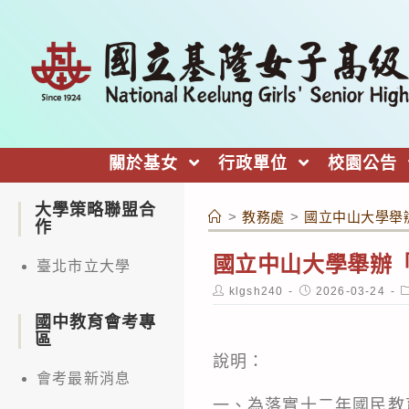
跳
轉
至
主
要
內
關於基女
行政單位
校園公告
容
大學策略聯盟合
>
教務處
>
國立中山大學舉
作
國立中山大學舉辦
臺北市立大學
Post
Post
P
klgsh240
2026-03-24
author:
published:
c
國中教育會考專
區
說明：
會考最新消息
一、為落實十二年國民教