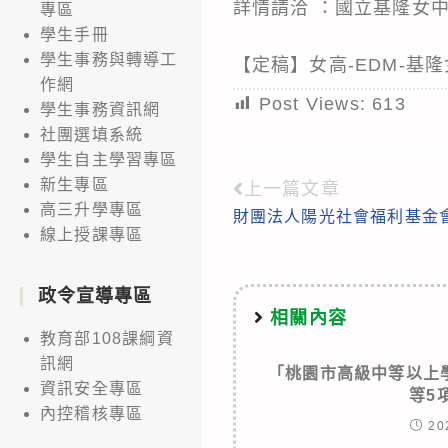
詳情請洽 ：國立基隆女中教務
專區
學生手冊
學生事務與轉導工
【定稿】女高-EDM-基
作網
Post Views:
613
學生事務資訊網
社團選填系統
學生自主學習專區
新生專區
上一篇文章
Read
高三升學專區
財團法人陽光社會福利基金會
more
線上授課專區
articles
政令宣導專區
相關內容
教育部108課綱資
訊網
「桃園市高級中等以上
資訊安全專區
等5
內控稽核專區
20