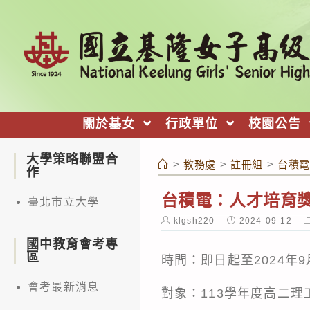
跳
轉
至
主
要
內
關於基女
行政單位
校園公告
容
大學策略聯盟合
>
教務處
>
註冊組
>
台積電
作
台積電：人才培育
臺北市立大學
Post
Post
P
klgsh220
2024-09-12
author:
published:
c
國中教育會考專
區
時間：即日起至2024年9
會考最新消息
對象：113學年度高二理