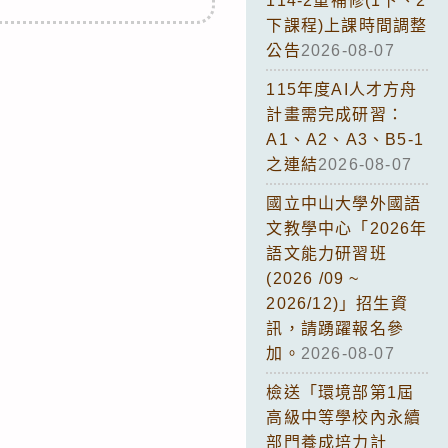
114-2重補修(1下、2
下課程)上課時間調整
公告
2026-08-07
115年度AI人才方舟
計畫需完成研習：
A1、A2、A3、B5-1
之連結
2026-08-07
國立中山大學外國語
文教學中心「2026年
語文能力研習班
(2026 /09 ~
2026/12)」招生資
訊，請踴躍報名參
加。
2026-08-07
檢送「環境部第1屆
高級中等學校內永續
部門養成培力計