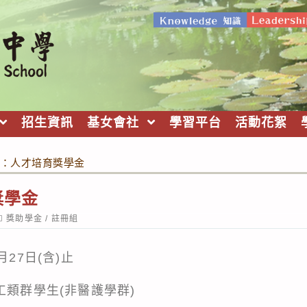
招生資訊
基女會社
學習平台
活動花絮
：人才培育獎學金
獎學金
ost
獎助學金
/
註冊組
ategory:
月27日(含)止
工類群學生(非醫護學群)