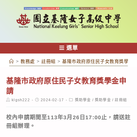
跳
轉
至
主
要
內
選單
容
>
教務處
>
註冊組
>
基隆市政府原住民子女教育獎學金
基隆市政府原住民子女教育獎學金申
請
Post
Post
Post
klgsh222
2024-02-17
獎助學金
/
獎助學金
/
註冊組
author:
published:
category:
校內申請期間至113年3月26日17:00止，請送註
冊組辦理。