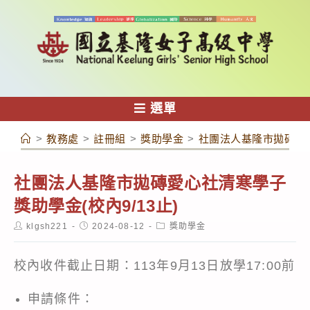
跳
轉
至
主
要
內
選單
容
>
教務處
>
註冊組
>
獎助學金
>
社團法人基隆市拋磚愛心
社團法人基隆市拋磚愛心社清寒學子
獎助學金(校內9/13止)
Post
Post
Post
klgsh221
2024-08-12
獎助學金
author:
published:
category:
校內收件截止日期：113年9月13日放學17:00前
申請條件：