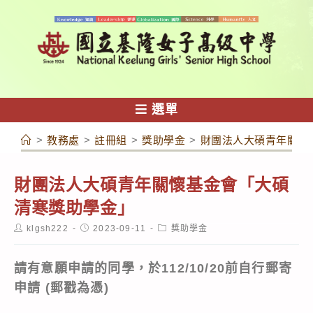
跳
轉
至
主
要
內
選單
容
>
教務處
>
註冊組
>
獎助學金
>
財團法人大碩青年關懷
財團法人大碩青年關懷基金會「大碩
清寒獎助學金」
Post
Post
Post
klgsh222
2023-09-11
獎助學金
author:
published:
category:
請有意願申請的同學，於112/10/20前自行郵寄
申請 (郵戳為憑)