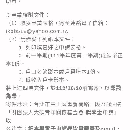
助者。
※申請檢附文件：
（1）填妥申請表格，寄至連絡電子信箱：
tkbb518@yahoo.com.tw
（2）請備妥下列紙本文件：
1. 列印填寫好之申請表格。
2. 前一學期(111學年度第二學期)成績單正
本1份。
3. 戶口名簿影本或戶籍謄本1份。
4. 低收入戶卡影本。
將上述四項文件，於
112/10/20
前郵寄，以
郵戳
為憑
。
寄件地址：台北市中正區重慶南路一段75號8樓
「財團法人大碩青年關懷基金會-獎學金申請」
收
※注意：
紙本與電子申請表皆需郵寄及email，