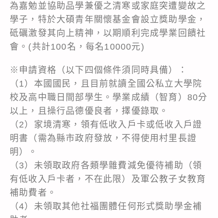
為嘉勉並協助品學兼優之清寒或家庭突遭變故之
學子，特於大碩青年關懷基金會設立獎助學金，
砥礪激發其向上精神，以期順利完成學業回饋社
會。(共計100名，每名10000元)
※申請資格（以下四個條件須同時具備）：
（1）本國國民，且目前就讀全國公私立大學院
校及高中職日間部學生。學業成績（智育）80分
以上，且操行品德優良者，擇優錄取。
（2）家境清寒，領有低收入戶卡或低收入戶證
明書（需為縣市政府發放，不得使用村里長證
明）。
（3）未領取政府各類學雜費減免優待補助（領
有低收入戶卡者，不在此限）及軍公教子女教育
補助費者。
（4）未領取其他社福團體任何形式獎助學金補