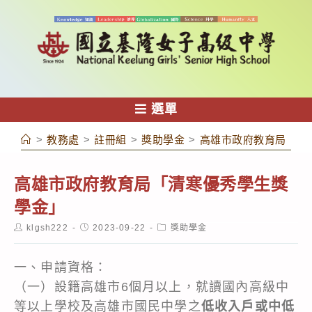
跳
轉
至
主
要
內
選單
容
>
教務處
>
註冊組
>
獎助學金
>
高雄市政府教育局「清
高雄市政府教育局「清寒優秀學生獎
學金」
Post
Post
Post
klgsh222
2023-09-22
獎助學金
author:
published:
category:
一、申請資格：
（一）設籍高雄市6個月以上，就讀國內高級中
等以上學校及高雄市國民中學之
低收入戶或中低