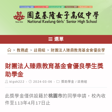
跳
轉
至
主
要
內
選單
容
>
教務處
>
註冊組
>
財團法人臻鼎教育基金會優良學生
財團法人臻鼎教育基金會優良學生獎
助學金
Post
Post
Post
klgsh222
2024-03-06
獎助學金
/
註冊組
author:
published:
category:
此獎學金僅供設籍於
桃園市
的同學申請，校內收
件至113年4月17日止