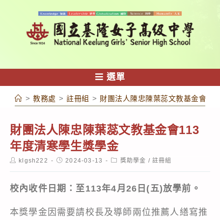
跳
轉
至
主
要
內
選單
容
>
教務處
>
註冊組
>
財團法人陳忠陳葉蕊文教基金會11
財團法人陳忠陳葉蕊文教基金會113
年度清寒學生獎學金
Post
Post
Post
klgsh222
2024-03-13
獎助學金
/
註冊組
author:
published:
category:
校內收件日期：至113年4月26日(五)放學前。
本獎學金因需要請校長及導師兩位推薦人繕寫推