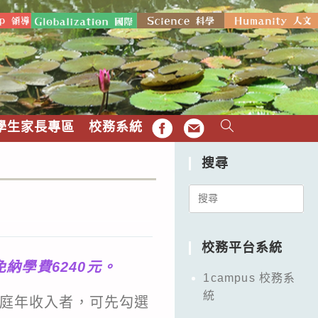
學生家長專區
校務系統
FB
EMAIL
搜尋
Search
for:
校務平台系統
納學費6240元。
1campus 校務系
統
庭年收入者，可先勾選