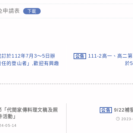
減免申請表
下載
訂於112年7月3～5日辦
111-2高一、高
公告
負責任的登山者」,歡迎有興趣
於
母節「代間家傳料理文稿及照
9/22
公告
件活動」
2023-
24-05-14