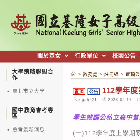
跳
轉
至
主
要
內
關於基女
行政單位
校園公告
容
大學策略聯盟合
>
教務處
>
註冊組
>
置頂公
作
112學年
臺北市立大學
置頂
公告
Post
Post
P
klgsh221
2023-05-17
author:
published:
c
國中教育會考專
區
學生就讀公私立高中普
會考最新消息
(一)112學年度上學