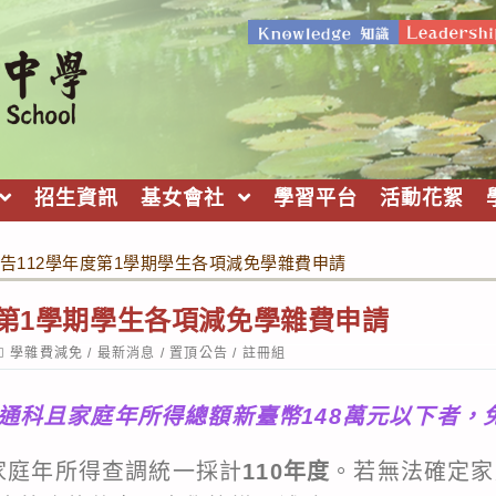
招生資訊
基女會社
學習平台
活動花絮
告112學年度第1學期學生各項減免學雜費申請
度第1學期學生各項減免學雜費申請
ost
學雜費減免
/
最新消息
/
置頂公告
/
註冊組
ategory:
通科且家庭年所得總額新臺幣148萬元以下者，免
期家庭年所得查調統一採計
110年度
。若無法確定家