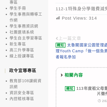
專區
學生手冊
112-1特殊身分學雜費
學生事務與轉導工
Post Views:
314
作網
學生事務資訊網
社團選填系統
上一篇文章
學生自主學習專區
Read
新生專區
太魯閣國家公園管理處
轉知
more
高三升學專區
理Youth Camp「做一個
articles
線上授課專區
者報名參加
政令宣導專區
相關內容
教育部108課綱資
訊網
113年度祖父
轉知
資訊安全專區
片徵
內控稽核專區
20