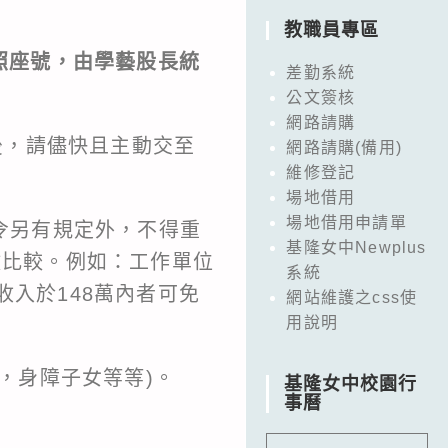
教職員專區
按照座號，由學藝股長統
差勤系統
公文簽核
網路請購
後，請儘快且主動交至
網路請購(備用)
維修登記
場地借用
場地借用申請單
令另有規定外，不得重
基隆女中Newplus
做比較。例如：工作單位
系統
入於148萬內者可免
網站維護之css使
用說明
，身障子女等等)。
基隆女中校園行
事曆