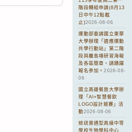
115學年度高二第一
階段轉組申請(8月13
日中午12點截
止)
2026-08-06
運動部委請國立東華
大學辦理「適應運動
共學行動站」第二階
段與離島場研習海報
及各區簡章，請踴躍
報名參加。
2026-08-
06
國立高雄餐旅大學辦
理「AI+智慧餐飲
LOGO設計競賽」活
動
2026-08-06
檢送普通型高級中等
學校生物學科中心