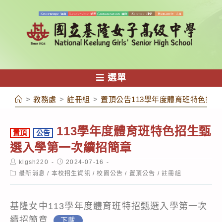
跳
轉
至
主
要
內
選單
容
>
教務處
>
註冊組
>
置頂公告113學年度體育班特色招
113學年度體育班特色招生甄
置頂
公告
選入學第一次續招簡章
Post
Post
klgsh220
2024-07-16
author:
published:
Post
最新消息
/
本校招生資訊
/
校園公告
/
置頂公告
/
註冊組
category:
基隆女中113學年度體育班特招甄選入學第一次
續招簡章
下載